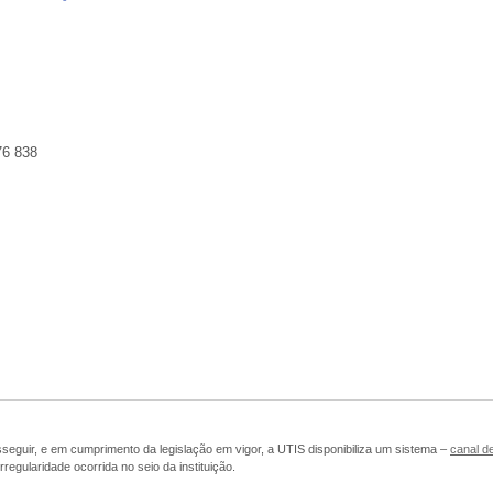
76 838
seguir, e em cumprimento da legislação em vigor, a UTIS disponibiliza um sistema –
canal d
rregularidade ocorrida no seio da instituição.