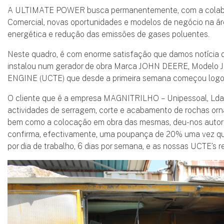
A ULTIMATE POWER busca permanentemente, com a colabo
Comercial, novas oportunidades e modelos de negócio na áre
energética e redução das emissões de gases poluentes.
Neste quadro, é com enorme satisfação que damos notícia 
instalou num gerador de obra Marca JOHN DEERE, Mode
ENGINE (UCTE) que desde a primeira semana começou logo a
O cliente que é a empresa MAGNITRILHO – Unipessoal, Lda
actividades de serragem, corte e acabamento de rochas orn
bem como a colocação em obra das mesmas, deu-nos autoriz
confirma, efectivamente, uma poupança de 20% uma vez qu
por dia de trabalho, 6 dias por semana, e as nossas UCTE’s re