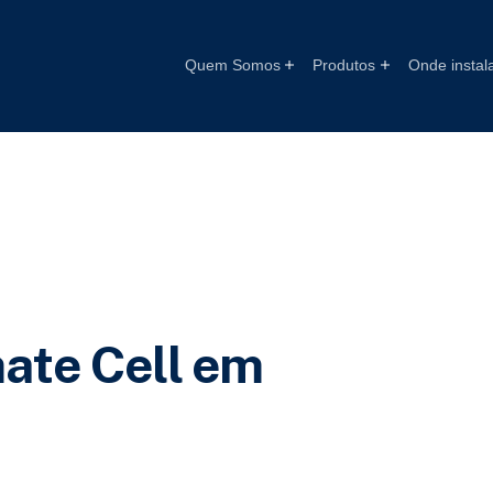
Quem Somos
Produtos
Onde instal
ate Cell em