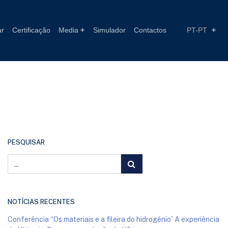
ar
Certificação
Media
Simulador
Contactos
PT-PT
PESQUISAR
NOTÍCIAS RECENTES
Conferência “Os materiais e a fileira do hidrogénio” A experiência