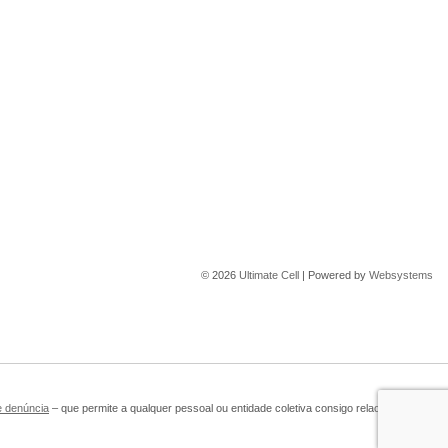
© 2026
Ultimate Cell
| Powered by
Websystems
e denúncia
– que permite a qualquer pessoal ou entidade coletiva consigo relacionada