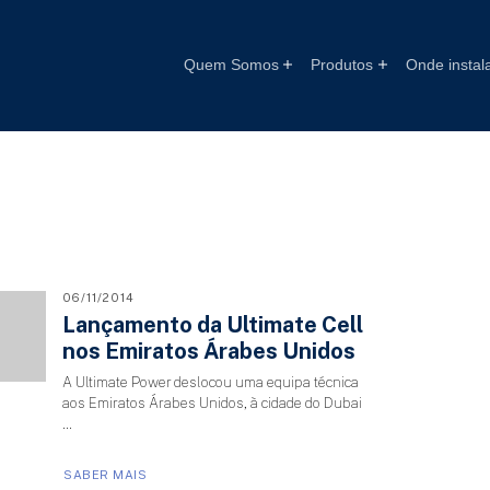
Quem Somos
Produtos
Onde instal
06/11/2014
Lançamento da Ultimate Cell
nos Emiratos Árabes Unidos
A Ultimate Power deslocou uma equipa técnica
aos Emiratos Árabes Unidos, à cidade do Dubai
…
SABER MAIS