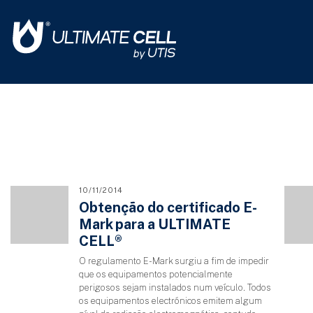
10/11/2014
Obtenção do certificado E-
Mark para a ULTIMATE
CELL®
O regulamento E-Mark surgiu a fim de impedir
que os equipamentos potencialmente
perigosos sejam instalados num veículo. Todos
os equipamentos electrónicos emitem algum