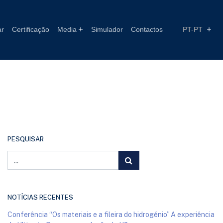
ar
Certificação
Media
Simulador
Contactos
PT-PT
PESQUISAR
NOTÍCIAS RECENTES
Conferência “Os materiais e a fileira do hidrogénio” A experiência