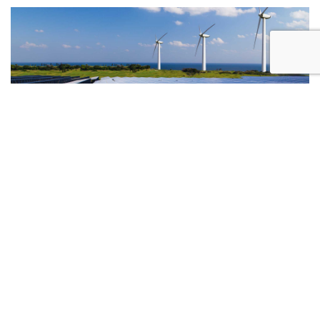
P2G
Power to Gas
Produção Industrial de H
oriunda da
2
Energia Eólica e Fotovoltaica
Designámos por “Produção Industrial de H
oriunda da
2
Energia Eólica e Fotovoltaica” ao projeto que pretende
atingir receitas a curto/médio prazo na escala do
irrecusável. Este nosso projeto diferencia-se de todos os