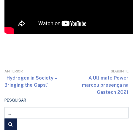
ANTERIOR
SEGUINTE
“Hydrogen in Society –
A Ultimate Power
Bringing the Gaps.”
marcou presença na
Gastech 2021
PESQUISAR