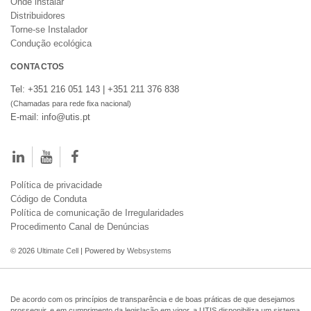
Onde instalar
Distribuidores
Torne-se Instalador
Condução ecológica
CONTACTOS
Tel: +351 216 051 143 | +351 211 376 838
(Chamadas para rede fixa nacional)
E-mail: info@utis.pt
Política de privacidade
Código de Conduta
Política de comunicação de Irregularidades
Procedimento Canal de Denúncias
© 2026
Ultimate Cell
| Powered by
Websystems
De acordo com os princípios de transparência e de boas práticas de que desejamos
prosseguir, e em cumprimento da legislação em vigor, a UTIS disponibiliza um sistema