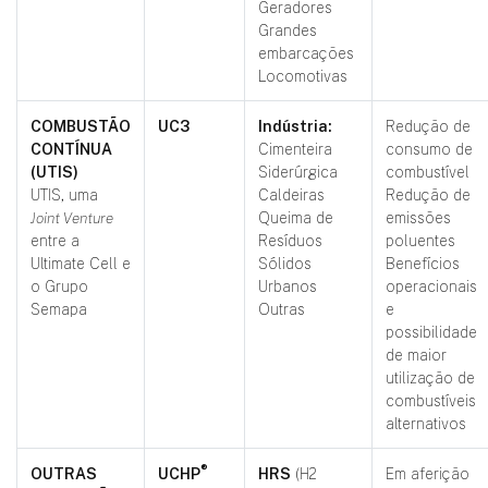
Geradores
Grandes
embarcações
Locomotivas
COMBUSTÃO
UC3
Indústria:
Redução de
CONTÍNUA
Cimenteira
consumo de
(UTIS)
Siderúrgica
combustível
UTIS, uma
Caldeiras
Redução de
Joint Venture
Queima de
emissões
entre a
Resíduos
poluentes
Ultimate Cell e
Sólidos
Benefícios
o Grupo
Urbanos
operacionais
Semapa
Outras
e
possibilidade
de maior
utilização de
combustíveis
alternativos
®
OUTRAS
UCHP
HRS
(H2
Em aferição