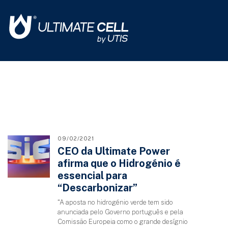
09/02/2021
CEO da Ultimate Power
afirma que o Hidrogénio é
essencial para
“Descarbonizar”
“A aposta no hidrogénio verde tem sido
anunciada pelo Governo português e pela
Comissão Europeia como o grande desígnio