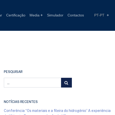
ar
Certificação
Media
Simulador
Contactos
PT-PT
PESQUISAR
NOTÍCIAS RECENTES
Conferência “Os materiais e a fileira do hidrogénio” A experiência