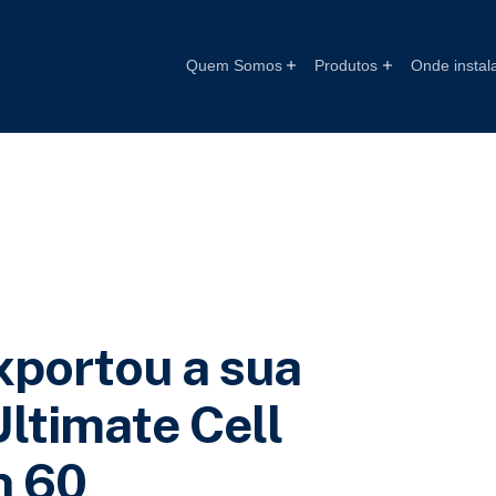
Quem Somos
Produtos
Onde instal
xportou a sua
ltimate Cell
n 60