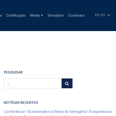
ar
Certificação
Media
Simulador
Contactos
PT-PT
PESQUISAR
NOTÍCIAS RECENTES
Conferência “Os materiais e a fileira do hidrogénio” A experiência